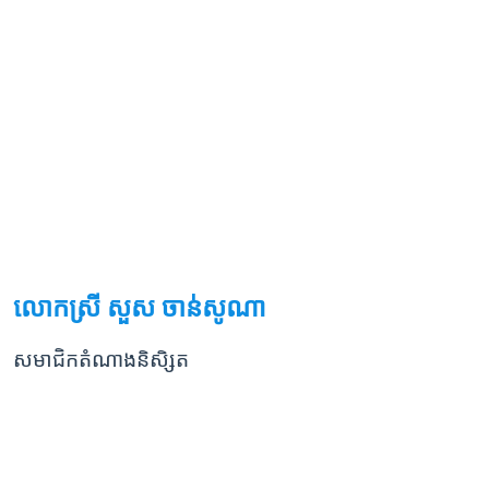
លោកស្រី សួស ចាន់សូណា
សមាជិកតំណាងនិសិ្សត