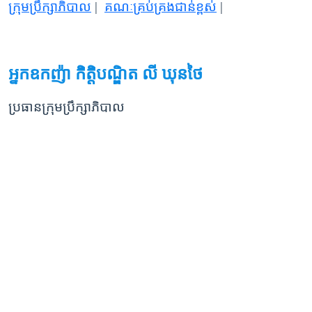
ក្រុមប្រឹក្សាភិបាល
|
គណៈគ្រប់គ្រងជាន់ខ្ពស់
|
អ្នកឧកញ៉ា កិត្តិបណ្ឌិត លី ឃុនថៃ
ប្រធានក្រុមប្រឹក្សាភិបាល