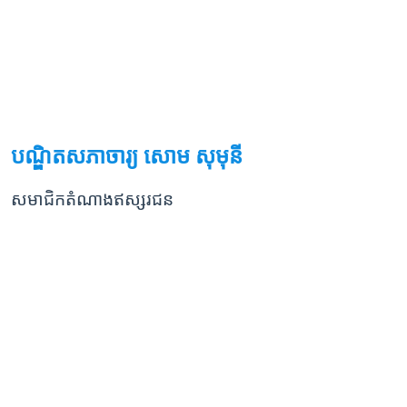
បណ្ឌិតសភាចារ្យ សោម សុមុនី
សមាជិកតំណាងឥស្សរជន