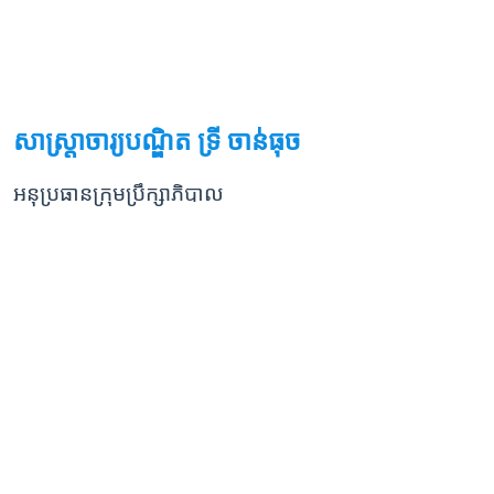
សាស្ត្រាចារ្យបណ្ឌិត ទ្រី ចាន់ធុច
អនុប្រធានក្រុមប្រឹក្សាភិបាល