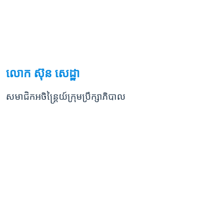
លោក ស៊ុន សេដ្ឋា
សមាជិកអចិន្ត្រៃយ៍ក្រុមប្រឹក្សាភិបាល