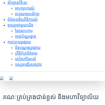
សិក្សានៅទីនេះ
អាហារូបករណ៍
លក្ខណចូលសិក្សា
ព័ត៌មាននិងព្រឹត្តិការណ៍
ចូលរួមជាមួយយើង
ដៃគូសហការ
អាជ្ញាប័ណ្ណរង្វាន់
ការបោះពុម្ពផ្សាយ
ខិត្តបណ្ណផ្សព្វផ្សាយ
ព្រឹត្តិប័ត្រព័ត៌មាន
សៀវភៅណែនាំ
ទស្សនាវដ្ដីស្រាវជ្រាវ
គណៈគ្រប់គ្រងជាន់ខ្ពស់ និងមហាវិទ្យាល័យ