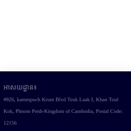
អាសយដ្ឋាន៖
#826, kammpuch Krum Blvd Teuk Laak I, Khan Toul
Kok, Phnom Penh-Kingdom of Cambodia, Postal Code:
12156