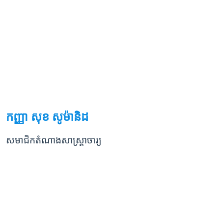
កញ្ញា សុខ សូម៉ានិដ
សមាជិកតំណាងសាស្ត្រាចារ្យ