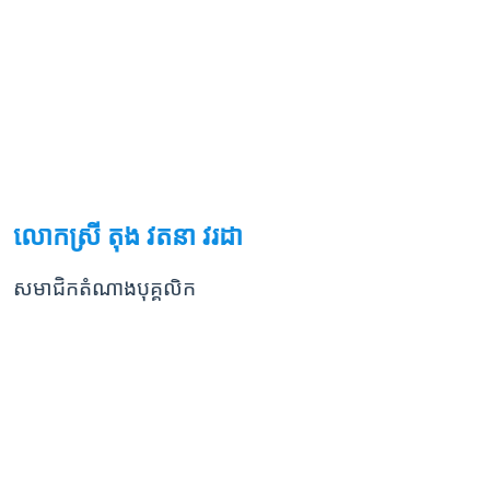
លោកស្រី តុង វតនា វរដា
សមាជិកតំណាងបុគ្គលិក