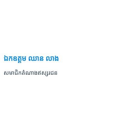
ឯកឧត្តម ឈាន លាង
សមាជិកតំណាងឥស្សរជន