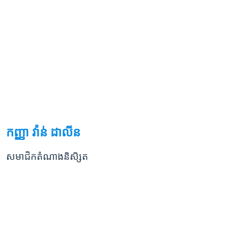
កញ្ញា វ៉ាន់ ដាលីន
សមាជិកតំណាងនិសិ្សត