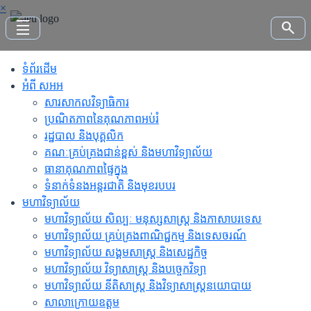
×
density_small
search
ទំព័រដើម
អំពី សអអ
សារសាកលវិទ្យាធិការ
ប្រណិតភាពនៃគុណភាពអប់រំ
រដ្ឋបាល និងបុគ្គលិក
គណៈគ្រប់គ្រងជាន់ខ្ពស់ និងមហាវិទ្យាល័យ
ធានាគុណភាពផ្ទៃក្នុង
ទំនាក់ទំនងអន្តរជាតិ និងមុខរបបរ
មហាវិទ្យាល័យ
មហាវិទ្យាល័យ សិល្បៈ មនុស្សសាស្ត្រ និងភាសាបរទេស
មហាវិទ្យាល័យ គ្រប់គ្រងពាណិជ្ជកម្ម និងទេសចរណ៍
មហាវិទ្យាល័យ សង្គមសាស្ត្រ និងសេដ្ឋកិច្ច
មហាវិទ្យាល័យ វិទ្យាសាស្ត្រ និងបច្ចេកវិទ្យា
មហាវិទ្យាល័យ នីតិសាស្ត្រ និងវិទ្យាសាស្ត្រនយោបាយ
សាលាក្រោយឧត្តម