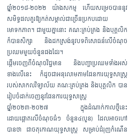
ឆ្នាំ២០១៨-២០២២ យ៉ាងសកម្ម ហើយសម្រេចបាននូវ
សមិទ្ធផលគួរឱ្យកត់សម្គាល់ជាច្រើនប្រកបដោយ
មោទកភាព។ ជាមួយគ្នានោះ គណៈគ្រប់គ្រង និងបុគ្គលិក
ក៏បានសិក្សា និងដកស្រង់នូវបទពិសោធន៍លើចំណុច
ប្រឈមមួយចំនួនផងដែរ។
ផ្តើមចេញពីចំណុចវិជ្ជមាន និងបញ្ហាប្រឈមទាំងអស់
ខាងលើនេះ ក៏ដូចជាអនុលោមតាមផែនការយុទ្ធសាស្ត្រ
របស់សាកលវិទ្យាល័យ គណៈគ្រប់គ្រង និងបុគ្គលិក បាន
រៀបចំដាក់ចេញនូវផែនការយុទ្ធសាស្ត្រ
ឆ្នាំ២០២៣-២០២៧ ក្នុងដំណាក់កាលថ្មីនេះ
ដោយផ្តោតលើចំណុចធំៗ ចំនួន៤(បួន) ដែលអាចហៅ
បានថា ជាចតុកោណយុទ្ធសាស្ត្រ សម្រាប់ជំរុញកំណើន