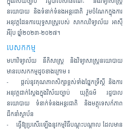
ក្នុងវិស័យច្បាប់ រដ្ឋបាលសាធារណៈ និងវិទ្យាសាស្ត្រ
នយោបាយ និងទំនាក់ទំនងអន្ដរជាតិ រួមចំណែកក្នុងការ
អនុវត្តផែនការយុទ្ធសាស្ត្ររបស់ សាកលវិទ្យាល័យ អាស៊ី
អឺរ៉ុប ឆ្នាំ២០២៣-២០២៧។
បេសកកម្ម
មហាវិទ្យាល័យ នីតិសាស្ដ្រ និងវិទ្យាសាស្ដ្រនយោបាយ
មានបេសកកម្មដូចខាងក្រោម ៖
- ផ្តល់នូវគុណភាពសិក្សាខ្ពស់ទាំងផ្នែកទ្រឹស្តី និងការ
អនុវត្តជាក់ស្តែងក្នុងវិស័យច្បាប់ យុត្តិធម៌ រដ្ឋបាល
នយោបាយ ទំនាក់ទំនងអន្តរជាតិ និងមគ្គុទេសក៍ភាព
ដឹកនាំស្ថាប័ន
- ធ្វើឱ្យប្រសើរឡើងនូវកម្មវិធីបណ្តុះបណ្តាល ដែលមាន