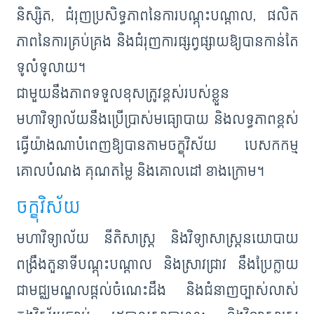
និស្សិត, ជំរុញប្រសិទ្ធភាពនៃការបណ្តុះបណ្តាល, ផលិត
ភាពនៃការគ្រប់គ្រង និងជំរុញការផ្សព្វផ្សាយឱ្យបានកាន់តែ
ទូលំទូលាយ។
ជាមួយនឹងភាពទទួលខុសត្រូវខ្ពស់របស់ខ្លួន
មហាវិទ្យាល័យនឹងប្រើប្រាស់មធ្យោបាយ និងលទ្ធភាពខ្ពស់
ធ្វើយ៉ាងណាបំពេញឱ្យបានតាមចក្ខុវិស័យ បេសកកម្ម
គោលបំណង គុណតម្លៃ និងគោលដៅ ខាងក្រោម។
ចក្ខុវិស័យ
មហាវិទ្យាល័យ នីតិសាស្ដ្រ និងវិទ្យាសាស្ដ្រនយោបាយ
ពង្រឹងតួនាទីបណ្តុះបណ្តាល និងស្រាវជ្រាវ នឹងប្រែក្លាយ
ជាមជ្ឈមណ្ឌលផ្តល់ចំណេះដឹង និងជំនាញច្បាស់លាស់