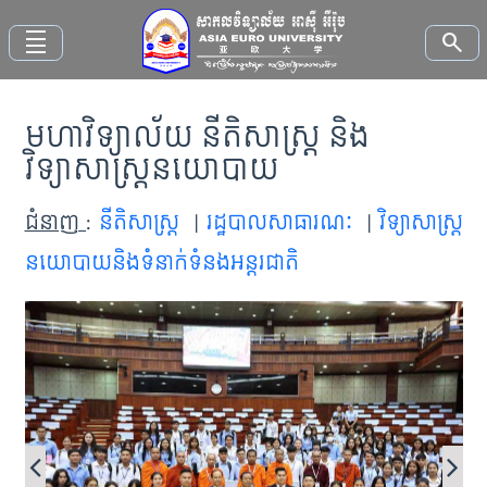
density_small
search
មហាវិទ្យាល័យ នីតិសាស្ត្រ និង
ទំព័រ
វិទ្យាសាស្ត្រនយោបាយ
ដើម
ជំនាញ
:
នីតិសាស្ត្រ
|
រដ្ឋបាលសាធារណៈ
|
វិទ្យាសាស្ត្រ
អំពី
នយោបាយនិងទំនាក់ទំនងអន្តរជាតិ
សអអ
មហាវិទ្យាល័យ
សិក្សា
នៅ
ទីនេះ
ព័ត៌មាន