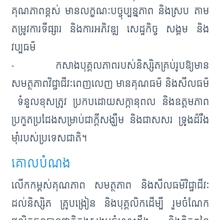
គុណភាពខ្ពស់ មានលក្ខណៈបច្ចុប្បន្នភាព និងស្រប តាម
តម្រូវការទីផ្សារ និងការអភិវឌ្ឍ សេដ្ឋកិច្ច សង្គម និង
វប្បធម៌
- កសាងបុគ្គលភាពរបស់និស្សិតគ្រប់រូបឱ្យមាន
សមត្ថភាពវិជ្ជាជីវៈពេញលេញ មានគុណធម៌ និងសីលធម៌
ទំនួលខុសត្រូវ ប្រកបដោយសក្តានុពល និងឧត្តមភាព
ប្រកួតប្រជែងសម្រាប់ជាក្តីសង្ឃឹម និងជាសសរ ទ្រូងដ៏រឹង
ម៉ាំរបស់ប្រទេសជាតិ។
គោលបំណង
លើកកម្ពស់គុណភាព សមត្ថភាព និងសីលធម៌វិជ្ជាជីវៈ
ដល់និស្សិត គ្រូបង្រៀន និងបុគ្គលិកដើម្បី រួមចំណែក