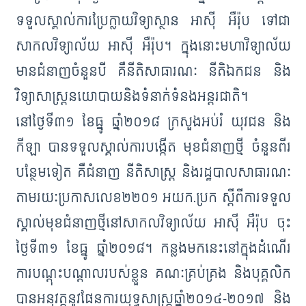
ទទួលស្គាល់ការប្រែក្លាយវិទ្យាស្ថាន អាស៊ី អឺរ៉ុប ទៅជា
សាកលវិទ្យាល័យ អាស៊ី អឺរ៉ុប។ ក្នុងនោះមហាវិទ្យាល័យ
មានជំនាញចំនួនបី គឺនីតិសាធារណៈ នីតិឯកជន និង
វិទ្យាសាស្ដ្រនយោបាយនិងទំនាក់ទំនងអន្ដរជាតិ។
នៅថ្ងៃទី៣១ ខែធ្នូ ឆ្នាំ២០១៨ ក្រសួងអប់រំ យុវជន និង
កីឡា បានទទួលស្គាល់ការបង្កើត មុខជំនាញថ្មី ចំនួនពីរ
បន្ថែមទៀត គឺជំនាញ នីតិសាស្រ្ត និងរដ្ឋបាលសាធារណៈ
តាមរយៈប្រកាសលេខ២២០១ អយក.ប្រក ស្ដីពីការទទួល
ស្គាល់មុខជំនាញថ្មីនៅសាកលវិទ្យាល័យ អាស៊ី អឺរ៉ុប ចុះ
ថ្ងៃទី៣១ ខែធ្នូ ឆ្នាំ២០១៨។ កន្លងមកនេះនៅក្នុងដំណើរ
ការបណ្តុះបណ្តាលរបស់ខ្លួន គណៈគ្រប់គ្រង និងបុគ្គលិក
បានអនុវត្តនូវផែនការយុទ្ធសាស្ត្រឆ្នាំ២០១៤-២០១៧ និង