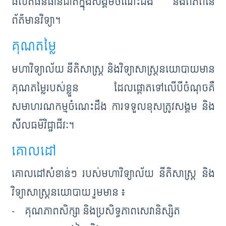
ផលិតធនធានជាតិក្នុងសង្គមចំណេះដឹង និងពិភពនៃ
ព័ត៌មានវិទ្យា។
គុណតម្លៃ
មហាវិទ្យាល័យ នីតិសាស្ដ្រ និងវិទ្យាសាស្ដ្រនយោបាយមាន
គុណតម្លៃរបស់ខ្លួន ដែលផ្ដោតទៅលើបីចំណុចគឺ
សមាហរណកម្មចំណេះដឹង ការទទួលខុសត្រូវសង្គម និង
សីលធម៌វិជ្ជាជីវៈ។
គោលដៅ
គោលដៅសំខាន់ៗ របស់មហាវិទ្យាល័យ នីតិសាស្ដ្រ និង
វិទ្យាសាស្ដ្រនយោបាយ រួមមាន ៖
- គុណភាពសិក្សា និងប្រសិទ្ធភាពសេវានិស្សិត