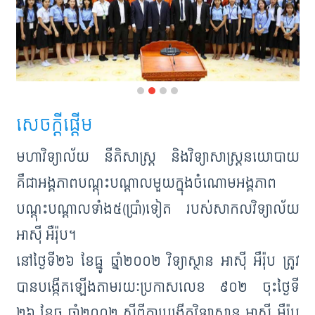
និង
ព្រឹត្តិការណ៍
ចូល
រួម
ជាមួយ
យើង
សេចក្តីផ្តើម
ការ
មហាវិទ្យាល័យ នីតិសាស្ត្រ និងវិទ្យាសាស្រ្តនយោបាយ
បោះពុម្ព
គឺជាអង្គភាពបណ្តុះបណ្តាលមួយក្នុងចំណោមអង្គភាព
ផ្សាយ
បណ្តុះបណ្តាលទាំង៥(ប្រាំ)ទៀត របស់សាកលវិទ្យាល័យ
អាស៊ី អឺរ៉ុប។
នៅថ្ងៃទី២៦ ខែធ្នូ ឆ្នាំ២០០២ វិទ្យាស្ថាន អាស៊ី អឺរ៉ុប ត្រូវ
បានបង្កើតឡើងតាមរយៈប្រកាសលេខ ៩០២ ចុះថ្ងៃទី
២៦ ខែធ្នូ ឆ្នាំ២០០២ ស្ដីពីការបង្កើតវិទ្យាស្ថាន អាស៊ី អឺរ៉ុប