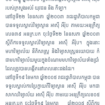
របស់ក្រសួងអប់រំ យុវជន និង កីឡា។
នៅថ្ងៃទី២២ ខែឧសភា ឆ្នាំ២០០៣ រាជរដ្ឋាភិបាលកម្ពុជា
បានទទួលស្គាល់វិទ្យាស្ថាន អាស៊ី អឺរ៉ុប តាមរយៈអនុក្រឹត្យ
លេខ៣៩ អនក្រ.បក ចុះថ្ងៃទី២២ ខែឧសភា ឆ្នាំ២០០៣
ស្ដីពីការទទួលស្គាល់វិទ្យាស្ថាន អាស៊ី អឺរ៉ុប។ ក្នុងនោះ
មហាវិទ្យាល័យ នីតិសាស្ដ្រ និងវិទ្យាសាស្ដ្រនយោបាយ ក៏
ជាមហាវិទ្យាល័យមួយក្នុងចំណោមមហាវិទ្យាល័យទាំងប្រាំ
ដែលត្រូវបានបង្កើតនៅពេលនោះផងដែរ។
នៅថ្ងៃទី១៩ ខែមករា ឆ្នាំ២០០៥ រាជរដ្ឋាភិបាលកម្ពុជា បាន
ទទួលស្គាល់ការប្រែក្លាយពីវិទ្យាស្ថាន អាស៊ី អឺរ៉ុប មកជា
សាកលវិទ្យាល័យ អាស៊ី អឺរ៉ុប តាមរយៈអនុក្រឹត្យលេខ០៥
អនក្រ.បក ចុះថ្ងៃទី១៩ ខែមករា ឆ្នាំ២០០៥ ស្ដីពីការ