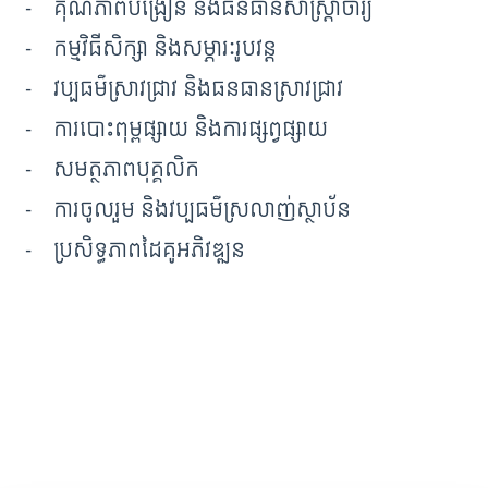
- គុណភាពបង្រៀន និងធនធានសាស្ត្រាចារ្យ
- កម្មវិធីសិក្សា និងសម្ភារៈរូបវន្ត
- វប្បធម៌ស្រាវជ្រាវ និងធនធានស្រាវជ្រាវ
- ការបោះពុម្ពផ្សាយ និងការផ្សព្វផ្សាយ
- សមត្ថភាពបុគ្គលិក
- ការចូលរួម និងវប្បធម៌ស្រលាញ់ស្ថាប័ន
- ប្រសិទ្ធភាពដៃគូអភិវឌ្ឍន