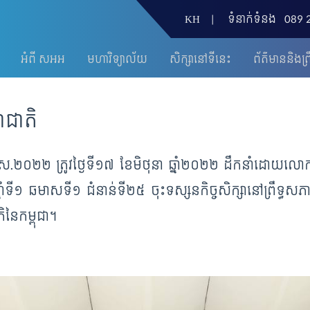
KH
|
ទំនាក់ទំនង
089 
អំពី សអអ
មហាវិទ្យាល័យ
សិក្សានៅទីនេះ
ព័ត៌មាននិងព្រ
ាជាតិ
ព.ស.២០២២ ត្រូវថ្ងៃទី១៧ ខែមិថុនា ឆ្នាំ២០២២ ដឹកនាំដោយលោក ថ
ាំទី១ ឆមាសទី១ ជំនាន់ទី២៥ ចុះទស្សនកិច្ចសិក្សានៅព្រឹទ្ធសភាជ
តិនៃកម្ពុជា។