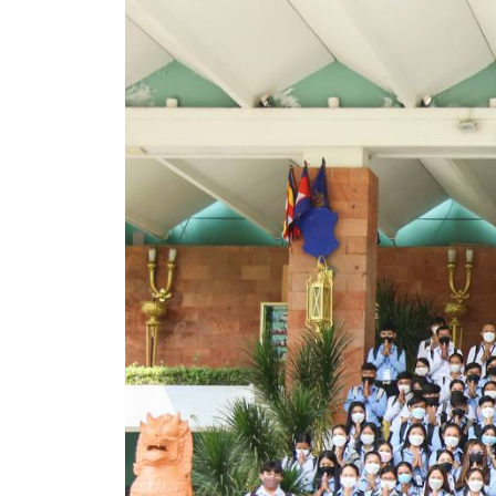
និង
ព្រឹត្តិការណ៍
ចូល
រួម
ជាមួយ
យើង
ការ
បោះពុម្ព
ផ្សាយ