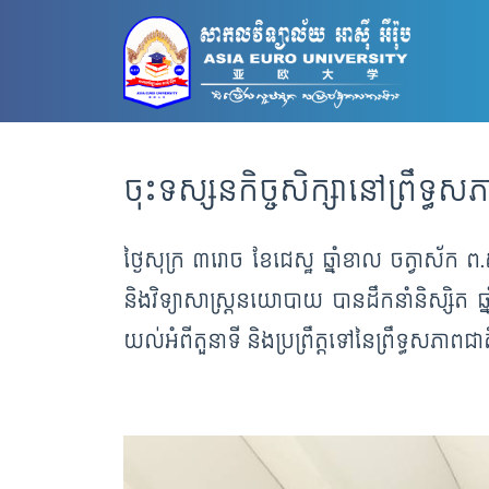
ទំព័រ
ចុះទស្សនកិច្ចសិក្សានៅព្រឹទ្ធសភ
ដើម
អំពី
ថ្ងៃសុក្រ ៣រោច ខែជេស្ឋ ឆ្នាំខាល ចត្វាស័ក 
សអអ
និងវិទ្យាសាស្រ្តនយោបាយ បានដឹកនាំនិស្សិត ឆ្ន
មហាវិទ្យាល័យ
យល់អំពីតួនាទី និងប្រព្រឹត្តទៅនៃព្រឹទ្ធសភាពជា
សិក្សា
នៅ
ទីនេះ
ព័ត៌មាន