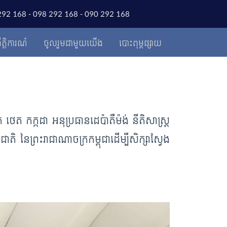
292 168 - 098 292 168 - 090 292 168
ឹត្តិការណ៍
ចូលរួមជាមួយយើង
បោះពុម្ពផ្សាយ
េត កក្កដា អនុប្រធានដេប៉ាតឺម៉ង់ នីតិសាស្រ្ត
ាតិ នៃព្រះរាជាណាចក្រកម្ពុជាដើម្បីសិក្សាស្វែង